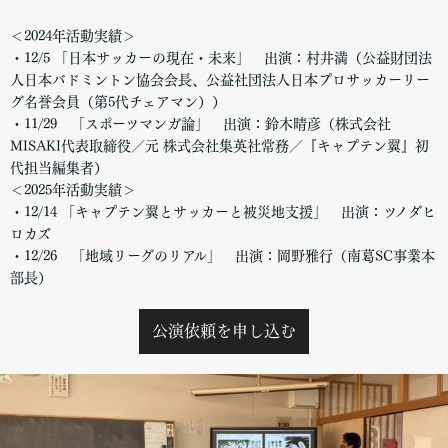
＜2024年活動実績＞
・12/5 「日本サッカーの現在・未来」 出演：村井満（公益財団法
人日本バドミントン協会会長、公益社団法人日本プロサッカーリー
グ名誉会員（第5代チェアマン））
・11/29 「スポーツマンガ論」 出演：鈴木晴彦（株式会社
MISAKI代表取締役／元 株式会社集英社常務／『キャプテン翼』初
代担当編集者）
＜2025年活動実績＞
・12/14 「キャプテン翼とサッカーと被災地支援」 出演：ツノダヒ
ロカズ
・12/26 「地域リーグのリアル」 出演：岡野雅行（南葛SC事業本
部長）
公演依頼を申し込む